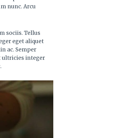
sum nunc. Arcu
m sociis. Tellus
eger eget aliquet
din ac. Semper
ultricies integer
.