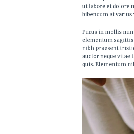
ut labore et dolore
bibendum at varius v
Purus in mollis nunc
elementum sagittis v
nibh praesent trist
auctor neque vitae 
quis. Elementum nib