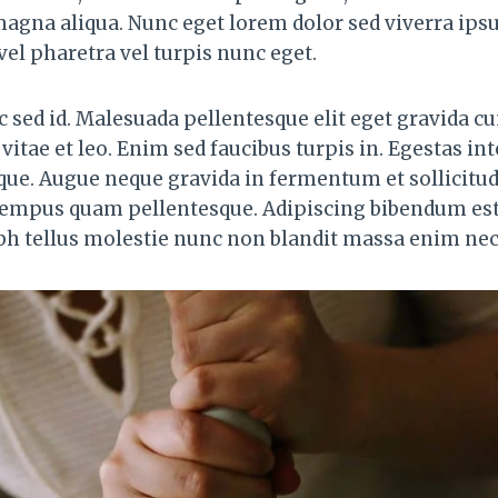
 magna aliqua. Nunc eget lorem dolor sed viverra ip
el pharetra vel turpis nunc eget.
 sed id. Malesuada pellentesque elit eget gravida cu
itae et leo. Enim sed faucibus turpis in. Egestas int
ique. Augue neque gravida in fermentum et sollicitu
tempus quam pellentesque. Adipiscing bibendum est 
h tellus molestie nunc non blandit massa enim nec